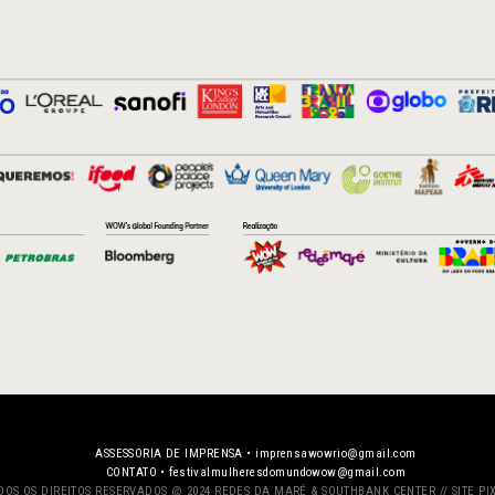
ASSESSORIA DE IMPRENSA •
imprensawowrio@gmail.com
CONTATO •
festivalmulheresdomundowow@gmail.com
DOS OS DIREITOS RESERVADOS @ 2024 REDES DA MARÉ & SOUTHBANK CENTER //
SITE PI